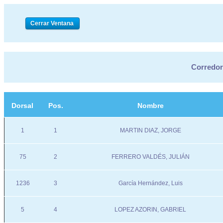
Corredore
Dorsal
Pos.
Nombre
1
1
MARTIN DIAZ, JORGE
75
2
FERRERO VALDÉS, JULIÁN
1236
3
García Hernández, Luis
5
4
LOPEZ AZORIN, GABRIEL