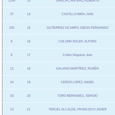
1240
13
GARCIA CANTERO, ALBERTO
37
14
CASTILLO MIRA, IVAN
105
15
GUTIERREZ OCAMPO, DIEGO FERNANDO
6
16
COLOMA SOLER, ALFONS
8
17
Cortes Noguera, Ivan
12
18
GALIANO MARTÍNEZ, RUBÉN
43
19
CERDÁ LOPEZ, ANGEL
33
20
TORO BERNABEU, SERGIO
13
21
TERUEL ALCALDE, FRANCISCO JAVIER