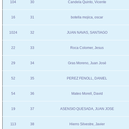
104
30
Candela Quinto, Vicente
16
31
botella mojica, oscar
1024
32
JUAN NAVAS, SANTIAGO
22
33
Roca Colomer, Jesus
29
34
Gras Moreno, Juan José
52
35
PEREZ FENOLL, DANIEL
54
36
Mateo Morell, David
19
37
ASENSIO QUESADA, JUAN JOSE
113
38
Hierro Silvestre, Javier