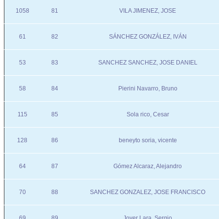
1058
81
VILA JIMENEZ, JOSE
61
82
SÁNCHEZ GONZÁLEZ, IVÁN
53
83
SANCHEZ SANCHEZ, JOSE DANIEL
58
84
Pierini Navarro, Bruno
115
85
Sola rico, Cesar
128
86
beneyto soria, vicente
64
87
Gómez Alcaraz, Alejandro
70
88
SANCHEZ GONZALEZ, JOSE FRANCISCO
69
89
Jover Lara, Sergio