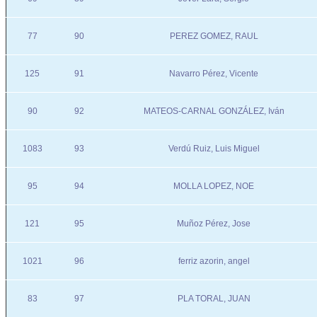
77
90
PEREZ GOMEZ, RAUL
125
91
Navarro Pérez, Vicente
90
92
MATEOS-CARNAL GONZÁLEZ, Iván
1083
93
Verdú Ruiz, Luis Miguel
95
94
MOLLA LOPEZ, NOE
121
95
Muñoz Pérez, Jose
1021
96
ferriz azorin, angel
83
97
PLA TORAL, JUAN