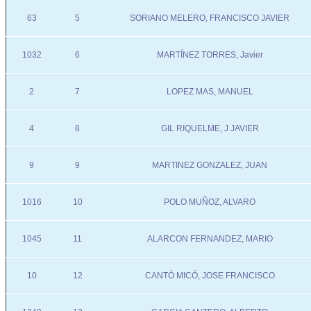
63
5
SORIANO MELERO, FRANCISCO JAVIER
1032
6
MARTÍNEZ TORRES, Javier
2
7
LOPEZ MAS, MANUEL
4
8
GIL RIQUELME, J JAVIER
9
9
MARTINEZ GONZALEZ, JUAN
1016
10
POLO MUÑOZ, ALVARO
1045
11
ALARCON FERNANDEZ, MARIO
10
12
CANTÓ MICÓ, JOSE FRANCISCO