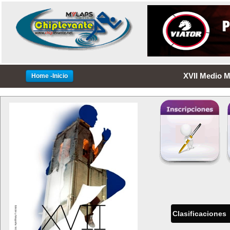
XVII Medio M
Home -Inicio
Clasificaciones