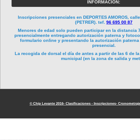
INFORMACIÓN:
Inscripciones presenciales en DEPORTES AMOROS, call
(PETRER). tef.
96 695 00 87
Menores de edad solo pueden participar en la distancia 7
presencialmente entregando autorización paterna y fotocop
formulario online y presentando la autorización paterna
presencial.
La recogida de dorsal el día de antes a partir de las 6 de la
municipal (en la zona de salida y me
© Chip Levante 2016- Clasificaciones - Inscripciones- Cronometraje