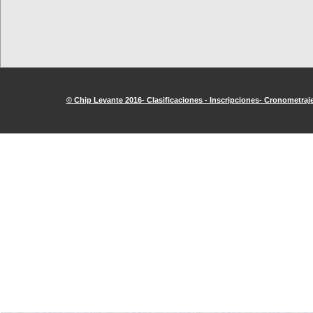
© Chip Levante 2016- Clasificaciones - Inscripciones- Cronometraje