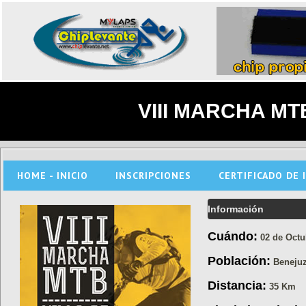
VIII MARCHA MT
HOME - INICIO
INSCRIPCIONES
CERTIFICADO DE 
Información
Cuándo:
02 de Octu
Población:
Benejuz
Distancia:
35 Km